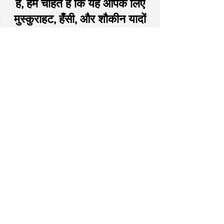
है, हम चाहते हैं कि यह आपके लिए
मुस्कुराहट, हँसी, और शौकीन यादों
के साथ कुछ भी न भरे - अपने
मेहमानों के लिए शाकाहारी मनोरम
खाद्य पदार्थों के एक सुंदर और
स्वस्थ सहित।
उन्होंने कहा कि इस तरह की
घटनाओं को रोकने के लिए सरकार
ने कई कदम उठाए हैं।
हमारे नियोजन कर्मचारी आपके थीम
और बजट में आराम से फिटिंग करते
हुए, तालु को प्रसन्न करने वाले मेनू
का पता लगाने और चयन करने के
लिए आपके साथ काम करेंगे।
उन्होंने कहा कि इस तरह की